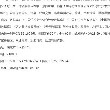
刊登医疗卫生工作者在临床医学、预防医学、影像医学等方面的科研成果和诊疗技术方
学研究。设有专家论坛、论著、经验交流、临床病例讨论、综述、个案报道、误诊误治
（遴选）数据库》《中国学术期刊综合评价数据库》《中国科学引文数据库》《中国期
刊数据库》《万方数据资源系统》《天元数据网》等全文收录。双月刊，A4开本，国内外公开
国内统一刊号CN 32-1659/R。每期定价10元，全年60元。邮发国内代号28-69，
丁家桥校区。欢迎投稿、欢迎订阅、欢迎刊登广告。
地址：南京市丁家桥87号
邮编：210009
话：025-83272479 83272481 传真： 025-83272479
-mail：xdyx@pub.seu.edu.cn