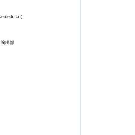
edu.cn）
部