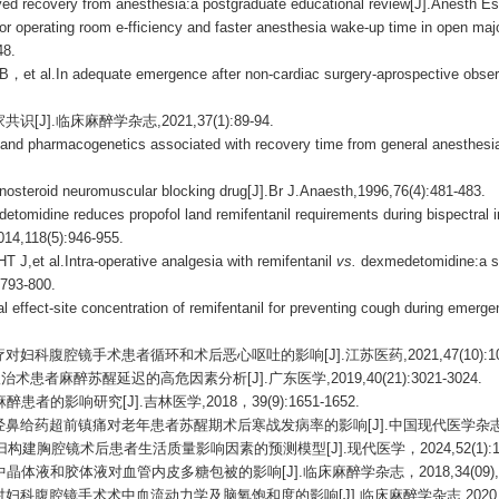
recovery from anesthesia:a postgraduate educational review[J].Anesth Es
r operating room e-fficiency and faster anesthesia wake-up time in open maj
48.
.In adequate emergence after non-cardiac surgery-aprospective observati
].临床麻醉学杂志,2021,37(1):89-94.
and pharmacogenetics associated with recovery time from general anesthes
steroid neuromuscular blocking drug[J].Br J.Anaesth,1996,76(4):481-483.
midine reduces propofol land remifentanil requirements during bispectral i
2014,118(5):946-955.
 al.Intra-operative analgesia with remifentanil
vs.
dexmedetomidine:a sys
:793-800.
ffect-site concentration of remifentanil for preventing cough during emerge
妇科腹腔镜手术患者循环和术后恶心呕吐的影响[J].江苏医药,2021,47(10):1020
患者麻醉苏醒延迟的高危因素分析[J].广东医学,2019,40(21):3021-3024.
的影响研究[J].吉林医学,2018，39(9):1651-1652.
经鼻给药超前镇痛对老年患者苏醒期术后寒战发病率的影响[J].中国现代医学杂志,2018,2
tic回归构建胸腔镜术后患者生活质量影响因素的预测模型[J].现代医学，2024,52(1):149
体液和胶体液对血管内皮多糖包被的影响[J].临床麻醉学杂志，2018,34(09),873
妇科腹腔镜手术术中血流动力学及脑氧饱和度的影响[J].临床麻醉学杂志,2020,36(4)