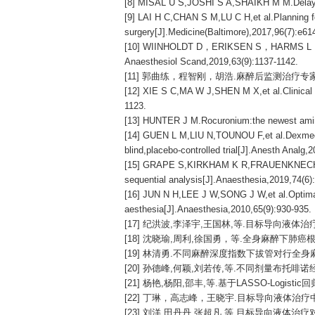
[8] MISAL U S,JOSHI S A,SHAIKH M M.Delayed 
[9] LAI H C,CHAN S M,LU C H,et al.Planning fo
surgery[J].Medicine(Baltimore),2017,96(7):e61
[10] WIINHOLDT D，ERIKSEN S，HARMS L B，et al
Anaesthesiol Scand,2019,63(9):1137-1142.
[11] 郭曲练，程智刚，胡浩.麻醉后监测治疗专家共识[J
[12] XIE S C,MA W J,SHEN M X,et al.Clinical 
1123.
[13] HUNTER J M.Rocuronium:the newest amino
[14] GUEN L M,LIU N,TOUNOU F,et al.Dexmedeto
blind,placebo-controlled trial[J].Anesth Analg,
[15] GRAPE S,KIRKHAM K R,FRAUENKNECHT J,et
sequential analysis[J].Anaesthesia,2019,74(6)
[16] JUN N H,LEE J W,SONG J W,et al.Optimal e
aesthesia[J].Anaesthesia,2010,65(9):930-935.
[17] 纪洪波,李泽宇,王国林,等.目标导向液体治疗对
[18] 沈晓瑜,周利,徐国勇，等.全身麻醉下肺癌根治术
[19] 林清勇.不同麻醉深度指数下拔管对行全身麻醉患者
[20] 孙德峰,何颖,刘若传,等.不同剂量布托啡诺
[21] 杨艳,杨阳,邵丰,等.基于LASSO-Logis
[22] 丁琳，高志峰，王晓宇.目标导向液体治疗中晶
[23] 刘洋,田丹丹,张超凡,等.目标导向液体治疗对