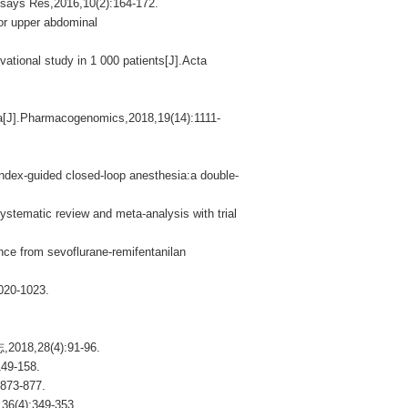
says Res,2016,10(2):164-172.
or upper abdominal
onal study in 1 000 patients[J].Acta
ia[J].Pharmacogenomics,2018,19(14):1111-
ndex-guided closed-loop anesthesia:a double-
tematic review and meta-analysis with trial
nce from sevoflurane-remifentanilan
-1023.
8(4):91-96.
-158.
-877.
:349-353.