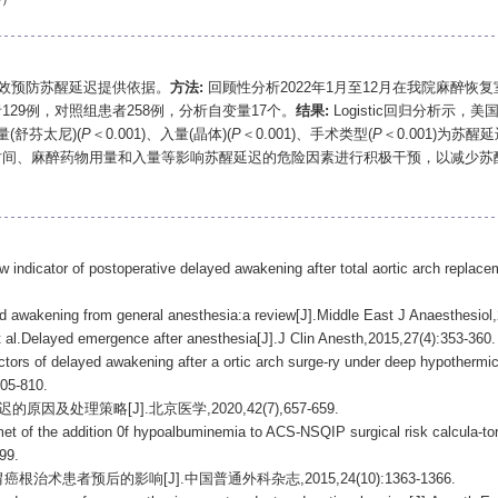
效预防苏醒延迟提供依据。
方法:
回顾性分析2022年1月至12月在我院麻醉恢复室
29例，对照组患者258例，分析自变量17个。
结果:
Logistic回归分析示，
量(舒芬太尼)(
P
＜0.001)、入量(晶体)(
P
＜0.001)、手术类型(
P
＜0.001)为苏
时间、麻醉药物用量和入量等影响苏醒延迟的危险因素进行积极干预，以减少苏
icator of postoperative delayed awakening after total aortic arch replacem
ed awakening from general anesthesia:a review[J].Middle East J Anaesthesiol
elayed emergence after anesthesia[J].J Clin Anesth,2015,27(4):353-360.
of delayed awakening after a ortic arch surge-ry under deep hypothermic ci
805-810.
因及处理策略[J].北京医学,2020,42(7),657-659.
of the addition 0f hypoalbuminemia to ACS-NSQIP surgical risk calcula-tor 
99.
治术患者预后的影响[J].中国普通外科杂志,2015,24(10):1363-1366.