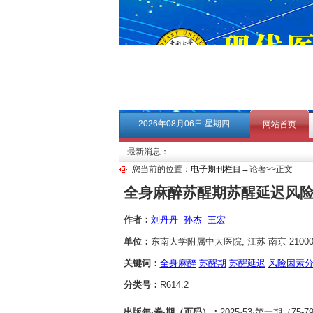
2026年08月06日 星期四
网站首页
最新消息：
您当前的位置：
电子期刊栏目
→论著>>正文
全身麻醉苏醒期苏醒延迟风
作者：
刘丹丹
孙杰
王宏
单位：
东南大学附属中大医院, 江苏 南京 21000
关键词：
全身麻醉
苏醒期
苏醒延迟
风险因素
分类号：
R614.2
出版年·卷·期（页码）：
2025·53·第一期（75-7