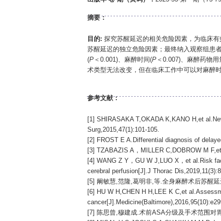
摘要：
目的:
探究苏醒延迟的相关危险因素，为临床有
苏醒延迟的独立危险因素；最终纳入观察组患者1
(
P
＜0.001)、麻醉时间(
P
＜0.007)、麻醉药物用
术类型无法改变，但在临床工作中可以对麻醉
参考文献：
[1] SHIRASAKA T,OKADA K,KANO H,et al.New ind
Surg,2015,47(1):101-105.
[2] FROST E A.Differential diagnosis of delay
[3] TZABAZIS A，MILLER C,DOBROW M F,et al.D
[4] WANG Z Y，GU W J,LUO X，et al.Risk factors 
cerebral perfusion[J].J Thorac Dis,2019,11(3):
[5] 阚敏慧,范隆,葛明非,等.全身麻醉术后苏醒延迟的原
[6] HU W H,CHEN H H,LEE K C,et al.Assessmet 
cancer[J].Medicine(Baltimore),2016,95(10):e29
[7] 陈思曾,穆建成.术前ASA分级及手术范围对胃癌根